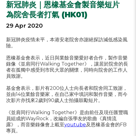
新冠肺炎｜恩橡基金會製音樂短片
為院舍長者打氣 (HK01)
29 Apr 2020
新冠肺炎疫情未平，本港安老院舍亦謝絕探訪減低感染風
險。
恩橡基金會表示，近日與業餘音樂愛好者合作，製作音樂
錄像《並肩同行Walking Together》，讓居於院舍的長
者在孤獨中感受到市民大眾的關懷，同時向院舍的工作人
員致謝。
基金會表示，影片有200位人士向長者和院舍同工致謝，
並由14位業餘音樂家，在自己家中填詞和製作音樂，而今
次影片亦找來2歲到90歲人士拍攝鼓勵短片。
《並肩同行Walking Together》是由前任及現任匯豐職
員組成的WayRock，改編自張學友的歌曲《真情流
露》，而音樂錄像會上載至
youtube
及恩橡基金會的FB
專頁。